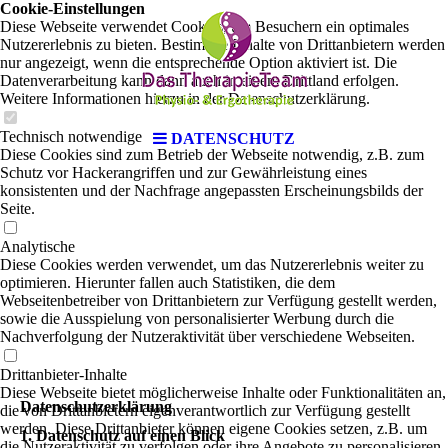
Cookie-Einstellungen
Diese Webseite verwendet Cookies, um Besuchern ein optimales
Nutzererlebnis zu bieten. Bestimmte Inhalte von Drittanbietern werden
nur angezeigt, wenn die entsprechende Option aktiviert ist. Die
Datenverarbeitung kann dann auch in einem Drittland erfolgen.
Weitere Informationen hierzu in der Datenschutzerklärung.
Technisch notwendige
DATENSCHUTZ
Diese Cookies sind zum Betrieb der Webseite notwendig, z.B. zum
Schutz vor Hackerangriffen und zur Gewährleistung eines
konsistenten und der Nachfrage angepassten Erscheinungsbilds der
Seite.
Analytische
Diese Cookies werden verwendet, um das Nutzererlebnis weiter zu
optimieren. Hierunter fallen auch Statistiken, die dem
Webseitenbetreiber von Drittanbietern zur Verfügung gestellt werden,
sowie die Ausspielung von personalisierter Werbung durch die
Nachverfolgung der Nutzeraktivität über verschiedene Webseiten.
Drittanbieter-Inhalte
Diese Webseite bietet möglicherweise Inhalte oder Funktionalitäten an,
Datenschutzerklärung
die von Drittanbietern eigenverantwortlich zur Verfügung gestellt
werden. Diese Drittanbieter können eigene Cookies setzen, z.B. um
1. Datenschutz auf einen Blick
die Nutzeraktivität zu verfolgen oder ihre Angebote zu personalisieren